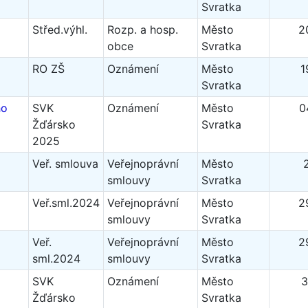
Svratka
Střed.výhl.
Rozp. a hosp.
Město
2
obce
Svratka
RO ZŠ
Oznámení
Město
1
Svratka
ho
SVK
Oznámení
Město
0
Žďársko
Svratka
2025
Veř. smlouva
Veřejnoprávní
Město
smlouvy
Svratka
Veř.sml.2024
Veřejnoprávní
Město
2
smlouvy
Svratka
Veř.
Veřejnoprávní
Město
2
sml.2024
smlouvy
Svratka
SVK
Oznámení
Město
3
Žďársko
Svratka