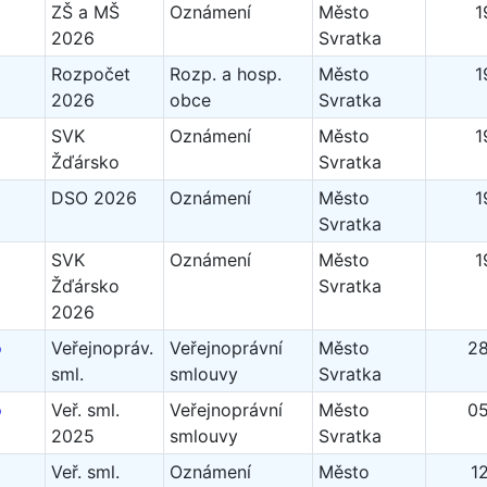
ZŠ a MŠ
Oznámení
Město
1
2026
Svratka
Rozpočet
Rozp. a hosp.
Město
1
2026
obce
Svratka
SVK
Oznámení
Město
1
Žďársko
Svratka
DSO 2026
Oznámení
Město
1
Svratka
SVK
Oznámení
Město
1
Žďársko
Svratka
2026
o
Veřejnopráv.
Veřejnoprávní
Město
28
sml.
smlouvy
Svratka
o
Veř. sml.
Veřejnoprávní
Město
05
2025
smlouvy
Svratka
Veř. sml.
Oznámení
Město
1