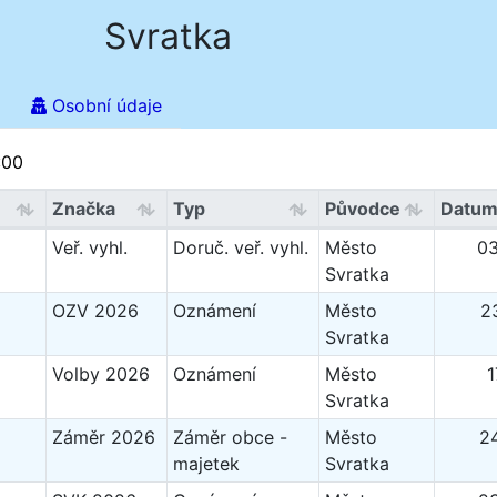
Svratka
Osobní údaje
:00
Značka
Typ
Původce
Datum
Veř. vyhl.
Doruč. veř. vyhl.
Město
03
Svratka
OZV 2026
Oznámení
Město
2
Svratka
Volby 2026
Oznámení
Město
1
Svratka
Záměr 2026
Záměr obce -
Město
2
majetek
Svratka